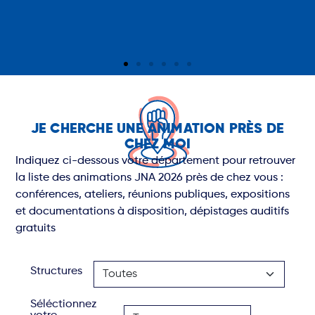
JE CHERCHE UNE ANIMATION PRÈS DE
CHEZ MOI
Indiquez ci-dessous votre département pour retrouver
la liste des animations JNA 2026 près de chez vous :
MOBILISONS-NOUS POUR NE PLUS
conférences, ateliers, réunions publiques, expositions
RÉDUIRE NOS AÎNÉS AU SILENCE
et documentations à disposition, dépistages auditifs
Former les soignants et informer les familles du rôle
gratuits
essentiel de l'audition même au grand âge.
Soutenir ou devenir acteur du plan national
Structures
Séléctionnez